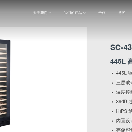
关于我们
我们的产品
合作
博客
SC-4
445L
445L
三层玻
温度控制
39d
HIP
内置设
存储容