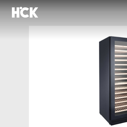
跳
到
内
容