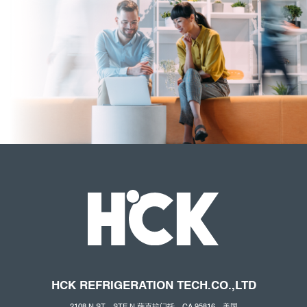
HCK REFRIGERATION
TECH.CO
.,LTD
2108 N ST，STE N 萨克拉门托，CA 95816，美国