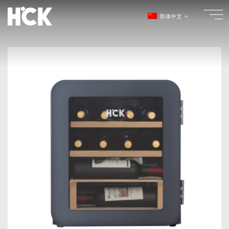
跳
简体中文
到
内
容