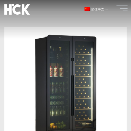
跳
简体中文
到
内
容