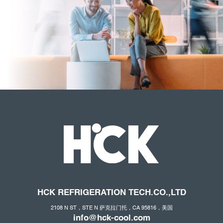
HCK REFRIGERATION
TECH.CO
.,LTD
2108 N ST，STE N 萨克拉门托，CA 95816，美国
info@hck-cool.com