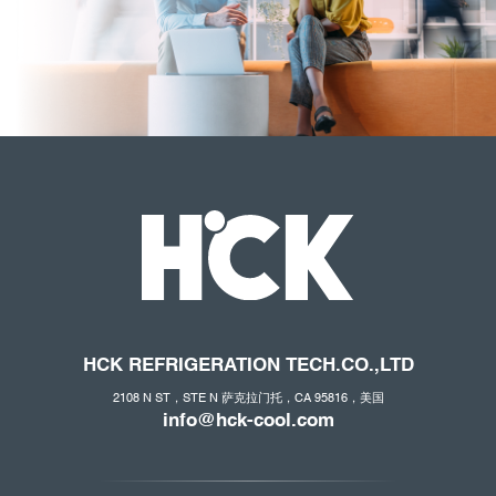
HCK REFRIGERATION
TECH.CO
.,LTD
2108 N ST，STE N 萨克拉门托，CA 95816，美国
info@hck-cool.com