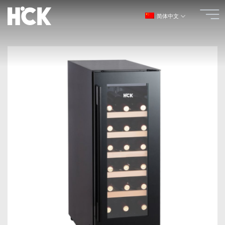
跳
简体中文
到
内
容