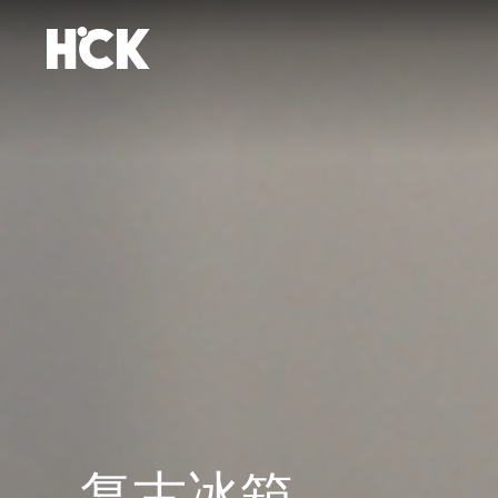
跳
到
内
容