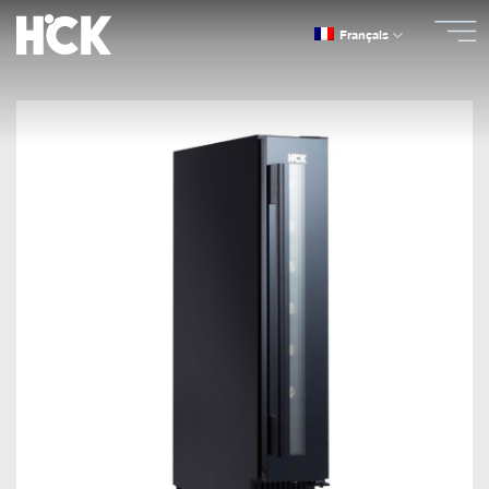
Passer
Français
au
contenu