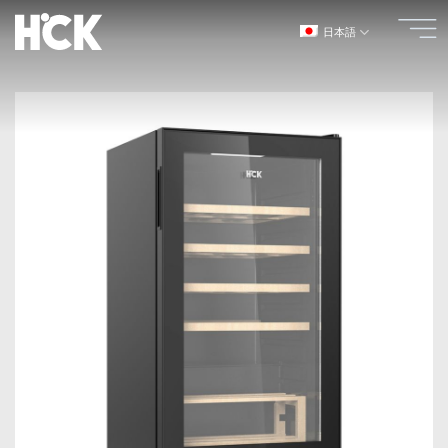
コ
日本語
ン
テ
ン
ツ
へ
ス
キ
ッ
プ