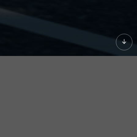
Nhà máy của chúng
tôi
HCK nổi tiếng với công nghệ làm lạnh tiên tiến, tính
bền vững với môi trường và cơ sở sản xuất hiện
đại, bao gồm hệ thống MES tiên tiến và mạng lưới
hơn 3.000 cửa hàng dịch vụ trên toàn cầu.