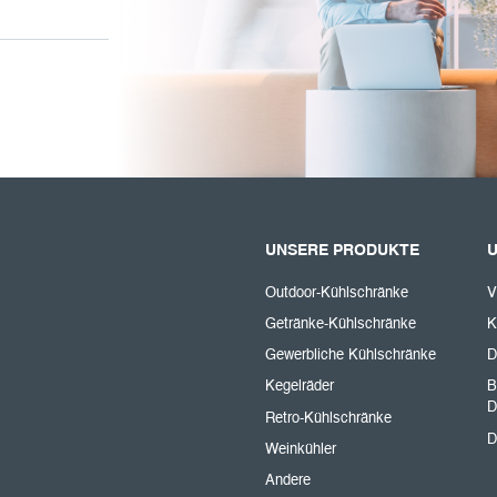
UNSERE PRODUKTE
Outdoor-Kühlschränke
V
Getränke-Kühlschränke
K
Gewerbliche Kühlschränke
D
Kegelräder
B
D
Retro-Kühlschränke
D
Weinkühler
Andere