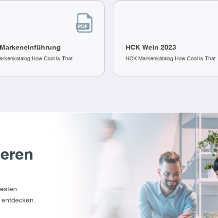
Markeneinführung
HCK Wein 2023
rkenkatalog How Cool Is That
HCK Markenkatalog How Cool Is That
seren
uesten
 entdecken.